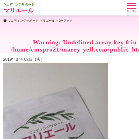
ウエディングサポート マリエール
>
DMフォト
Warning
: Undefined array key 0 in
/home/cmspro21/marry-yell.com/public_ht
content/themes/standard_black_cmspro/sin
2019年07月02日（火）
on line
19
Warning
: Attempt to read property "cat
on null in
/home/cmspro21/marry-
yell.com/public_html/wp-
content/themes/standard_black_cmspro/sin
on line
19