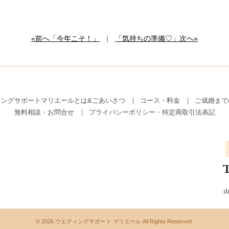
«前へ「今年こそ！」
｜
「気持ちの準備♡」次へ»
ィングサポートマリエールとは&ごあいさつ
コース・料金
ご成婚まで
無料相談・お問合せ
プライバシーポリシー・特定商取引法表記
© 2026
ウエディングサポート マリエール All Rights Reserved.