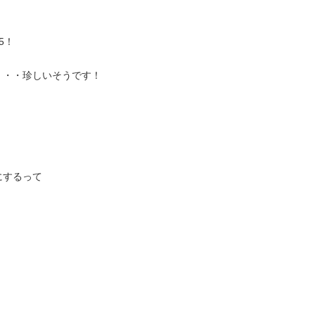
5！
・・・珍しいそうです！
にするって